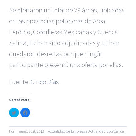
Se ofertaron un total de 29 áreas, ubicadas
en las provincias petroleras
de Area
Perdido, Cordilleras Mexicanas y Cuenca
Salina, 19 han sido
adjudicadas y 10 han
|
Reclamación de Accidentes en Murcia
|
Reclamación
de Accidentes en Madrid
|
BGD Abogados Madrid
|
GM
quedaron desiertas porque ningún
Abogados
|
participante presentó
una oferta por ellas.
Servicios de nuestra Firma |
Formación para Ejecutivos
Fuente:
|
Formación para Abogados
Cinco Días
|
BGD Abogados
Murcia
|
BGD Abogados Alicante
|
Compártelo:
|
Hacer Contrato De
|
Recurrir Multa De
|
Haz
Haz
© Copyright 2010 -
2026 |
BGD Abogados
| Todos los
clic
clic
para
para
Derechos Reservados |
Aviso Legal
|
Noticias
|
Mapa
compartir
compartir
en
en
del sitio
Twitter
Facebook
Por
|
enero 31st, 2018
|
Actualidad de Empresas
,
Actualidad Económica
,
(Se
(Se