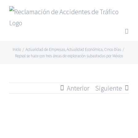
Saltar
al
contenido
Inicio
/
Actualidad de Empresas
,
Actualidad Económica
,
Cinco Días
/
Repsol se hace con tres áreas de exploración subastadas por México
Anterior
Siguiente
Ver
imagen