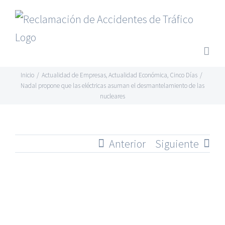
Saltar
al
contenido
Inicio
/
Actualidad de Empresas
,
Actualidad Económica
,
Cinco Días
/
Nadal propone que las eléctricas asuman el desmantelamiento de las
nucleares
Anterior
Siguiente
Ver
imagen