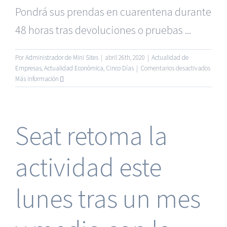
Pondrá sus prendas en cuarentena durante
48 horas tras devoluciones o pruebas ...
Por
Administrador de Mini Sites
|
abril 26th, 2020
|
Actualidad de
en
Empresas
,
Actualidad Económica
,
Cinco Días
|
Comentarios desactivados
Mang
Más información
asegu
tener
“músc
financ
Seat retoma la
y
prevé
una
actividad este
apert
gradu
en
lunes tras un mes
Españ