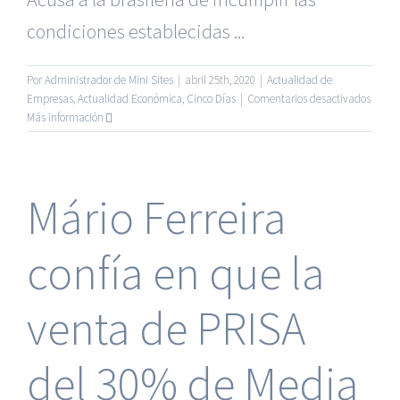
condiciones establecidas ...
Por
Administrador de Mini Sites
|
abril 25th, 2020
|
Actualidad de
en
Empresas
,
Actualidad Económica
,
Cinco Días
|
Comentarios desactivados
Boein
Más información
rescin
el
acuer
de
Mário Ferreira
negoci
conjun
con
confía en que la
Embra
venta de PRISA
del 30% de Media