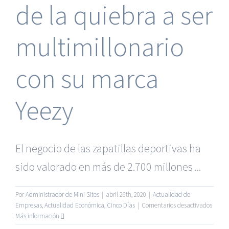
extien
de la quiebra a ser
en
un
crucer
multimillonario
en
Japón
con su marca
Yeezy
El negocio de las zapatillas deportivas ha
sido valorado en más de 2.700 millones ...
Por
Administrador de Mini Sites
|
abril 26th, 2020
|
Actualidad de
en
Empresas
,
Actualidad Económica
,
Cinco Días
|
Comentarios desactivados
Kanye
Más información
West