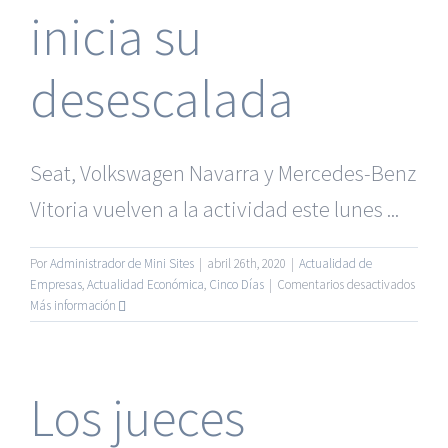
un
inicia su
mes
y
medio
desescalada
con
la
fábric
parad
Seat, Volkswagen Navarra y Mercedes-Benz
Vitoria vuelven a la actividad este lunes ...
Por
Administrador de Mini Sites
|
abril 26th, 2020
|
Actualidad de
en
Empresas
,
Actualidad Económica
,
Cinco Días
|
Comentarios desactivados
La
Más información
autom
inicia
su
deses
Los jueces