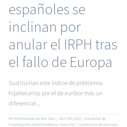
españoles se
inclinan por
anular el IRPH tras
el fallo de Europa
Sustituirían este índice de préstamos
hipotecarios por el de euríbor más un
diferencial ...
Por
Administrador de Mini Sites
|
abril 25th, 2020
|
Actualidad de
en
Empresas
,
Actualidad Económica
,
Cinco Días
|
Comentarios desactivados