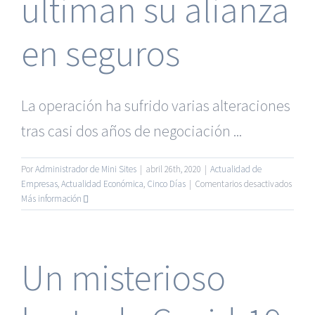
ultiman su alianza
en seguros
La operación ha sufrido varias alteraciones
tras casi dos años de negociación ...
Por
Administrador de Mini Sites
|
abril 26th, 2020
|
Actualidad de
en
Empresas
,
Actualidad Económica
,
Cinco Días
|
Comentarios desactivados
BBVA
Más información
y
Allian
ultim
su
Un misterioso
alian
en
seguro