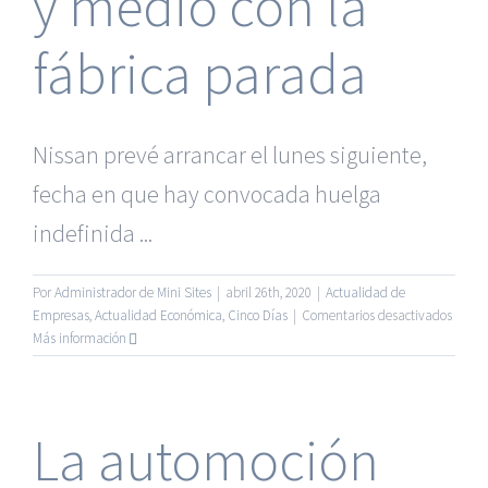
y medio con la
fábrica parada
Nissan prevé arrancar el lunes siguiente,
fecha en que hay convocada huelga
indefinida ...
Por
Administrador de Mini Sites
|
abril 26th, 2020
|
Actualidad de
en
Empresas
,
Actualidad Económica
,
Cinco Días
|
Comentarios desactivados
Seat
Más información
retom
la
activi
este
La automoción
lunes
tras