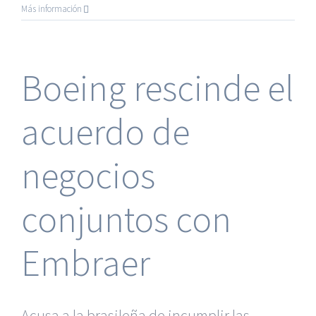
Los
Más información
jueces
españ
se
inclin
Boeing rescinde el
por
anula
el
acuerdo de
IRPH
tras
el
negocios
fallo
de
Europ
conjuntos con
Embraer
Acusa a la brasileña de incumplir las