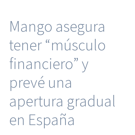
pasa
de
la
Mango asegura
quieb
a
ser
tener “músculo
multim
con
su
financiero” y
marca
Yeezy
prevé una
apertura gradual
en España