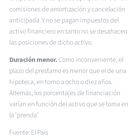
comisiones de amortización y cancelación
anticipada. Y no se pagan impuestos del
activo financiero en tanto no se desahacen
las posiciones de dicho activo.
Duración menor.
Como inconveniente, el
plazo del prestamo es menor que el de una
hipoteca, en torno a ocho o diez años.
Además, los porcentajes de financiación
|
Reclamación de Accidentes en Murcia
|
Reclamación
de Accidentes en Madrid
|
BGD Abogados Madrid
|
GM
varían en función del activo que se toma en
Abogados
|
la ‘prenda’.
Servicios de nuestra Firma |
Formación para Ejecutivos
|
Formación para Abogados
|
BGD Abogados
Fuente:
El País