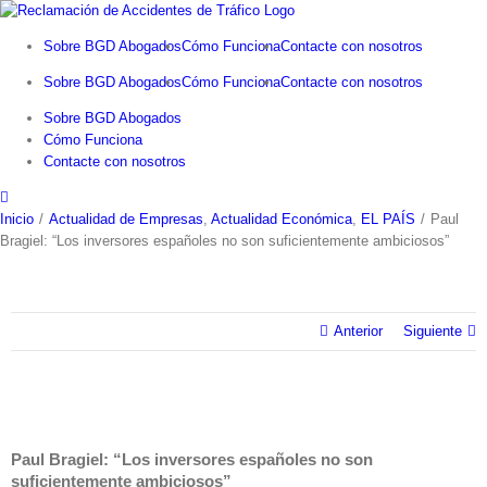
Saltar
al
Sobre BGD Abogados
Cómo Funciona
Contacte con nosotros
contenido
Sobre BGD Abogados
Cómo Funciona
Contacte con nosotros
Sobre BGD Abogados
Cómo Funciona
Contacte con nosotros
Inicio
/
Actualidad de Empresas
,
Actualidad Económica
,
EL PAÍS
/
Paul
Bragiel: “Los inversores españoles no son suficientemente ambiciosos”
Anterior
Siguiente
Paul Bragiel: “Los inversores españoles no son
suficientemente ambiciosos”