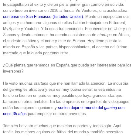
le catapultaron al éxito y dieron pie al primer gran cambio en su vida:
convertirse en inversor en 2010 al fundar i/o Ventures, una aceleradora
con base en San Francisco (Estados Unidos)
. Montó un equipo con sus
amigos y su hermano: algunos de ellos habían trabajado en Bittorrent,
MySpace y Youtube. Y la cosa fue creciendo. Fue inversor en Uber y en
Zappos y desde entonces ha creado ecosistemas de
startups
en África,
el sudeste asiático y el norte y este de Europa. Hoy tiene puesta la
mirada en España y los países hispanohablantes, al acecho del último
mercado que le queda por conquistar.
¿Qué piensa que tenemos en España que pueda ser interesante para los
inversores?
He visto muchas
startups
que me han llamado la atención. La industria
del
gaming
es atractiva y eso es muy buena señal: si esa industria
funciona bien en un país es muy posible que haya grandes
startups
también en otros ámbitos. En las empresas emergentes de videojuegos
están los mejores ingenieros y
suelen dejar el mundo del
gaming
con
unos 35 años
para empezar en otros proyectos.
También he visto muchas que mezclan deportes y tecnología. Aquí
tenéis los mejores equipos de fútbol del mundo y también necesitan