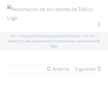
Saltar
al
contenido
Inicio
/
Actualidad de Empresas
,
Actualidad Económica
,
Cinco Días
/
Muere con 91 años Ingvar Kamprad, fundador de Ikea y revolucionario del
hogar
Anterior
Siguiente
Ver
imagen