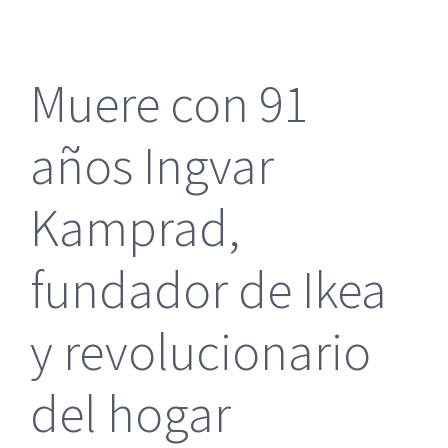
más
grande
Muere con 91
años Ingvar
Kamprad,
fundador de Ikea
y revolucionario
del hogar