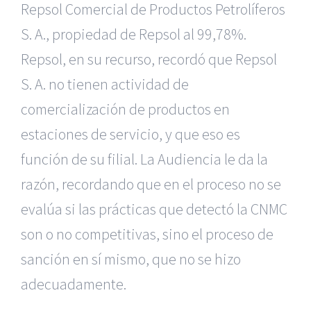
Repsol Comercial de Productos Petrolíferos
S. A., propiedad de Repsol al 99,78%.
Repsol, en su recurso, recordó que Repsol
S. A. no tienen actividad de
comercialización de productos en
estaciones de servicio, y que eso es
función de su filial. La Audiencia le da la
razón, recordando que en el proceso no se
evalúa si las prácticas que detectó la CNMC
son o no competitivas, sino el proceso de
|
Reclamación de Accidentes en Murcia
|
Reclamación
de Accidentes en Madrid
|
BGD Abogados Madrid
|
GM
sanción en sí mismo, que no se hizo
Abogados
|
adecuadamente.
Servicios de nuestra Firma |
Formación para Ejecutivos