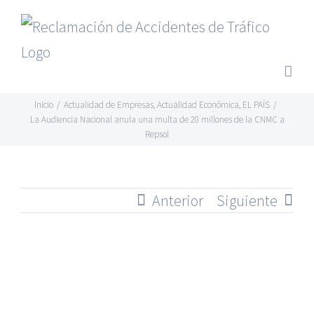
Saltar
al
contenido
Inicio
/
Actualidad de Empresas
,
Actualidad Económica
,
EL PAÍS
/
La Audiencia Nacional anula una multa de 20 millones de la CNMC a
Repsol
Anterior
Siguiente
Ver
imagen