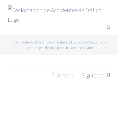
Saltar
al
contenido
Inicio
/
Actualidad de Empresas
,
Actualidad Económica
,
Cinco Días
/
El afán viajero de BBVA tiene su lado amenazante
Anterior
Siguiente
Ver
imagen