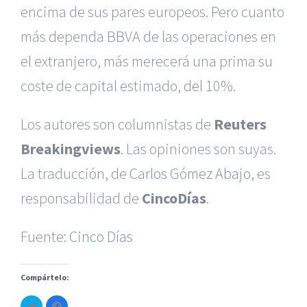
encima de sus pares europeos. Pero cuanto
más dependa BBVA de las operaciones en
el extranjero, más merecerá una prima su
coste de capital estimado, del 10%.
Los autores son columnistas de
Reuters
Breakingviews
. Las opiniones son suyas.
|
Reclamación de Accidentes en Murcia
|
Reclamación
de Accidentes en Madrid
|
BGD Abogados Madrid
|
GM
La traducción, de
Carlos Gómez Abajo
, es
Abogados
|
responsabilidad de
CincoDías
.
Servicios de nuestra Firma |
Formación para Ejecutivos
Fuente:
|
Formación para Abogados
Cinco Días
|
BGD Abogados
Murcia
|
BGD Abogados Alicante
|
Compártelo:
|
Hacer Contrato De
|
Recurrir Multa De
|
Haz
Haz