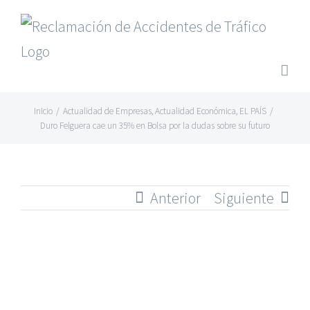
Saltar
al
contenido
Inicio
/
Actualidad de Empresas
,
Actualidad Económica
,
EL PAÍS
/
Duro Felguera cae un 35% en Bolsa por la dudas sobre su futuro
Anterior
Siguiente
Ver
imagen