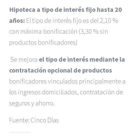
Hipoteca a tipo de interés fijo hasta 20
años:
El tipo de interés fijo es del 2,10 %
con máxima bonificación (3,30 % sin
productos bonificadores)
Se mejora
el tipo de interés mediante la
contratación opcional de productos
bonificadores vinculados principalmente a
|
Reclamación de Accidentes en Murcia
|
Reclamación
de Accidentes en Madrid
|
BGD Abogados Madrid
|
GM
los ingresos domiciliados, contratación de
Abogados
|
seguros y ahorro.
Servicios de nuestra Firma |
Formación para Ejecutivos
Fuente:
|
Formación para Abogados
Cinco Días
|
BGD Abogados
Murcia
|
BGD Abogados Alicante
|