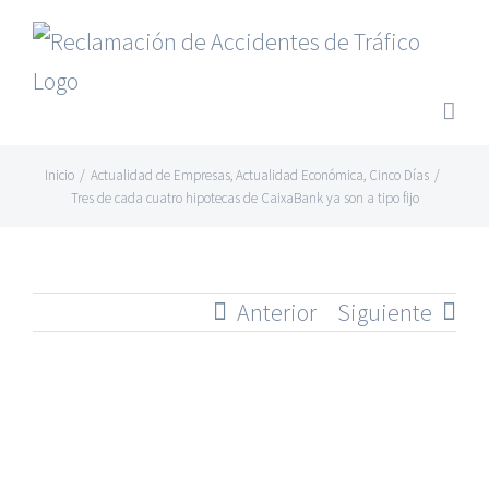
Saltar
al
contenido
Inicio
/
Actualidad de Empresas
,
Actualidad Económica
,
Cinco Días
/
Tres de cada cuatro hipotecas de CaixaBank ya son a tipo fijo
Anterior
Siguiente
Ver
imagen