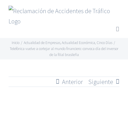
Saltar
al
contenido
Inicio
/
Actualidad de Empresas
,
Actualidad Económica
,
Cinco Días
/
Telefónica vuelve a cortejar al mundo financiero: convoca día del inversor
de la filial brasileña
Anterior
Siguiente
Ver
imagen