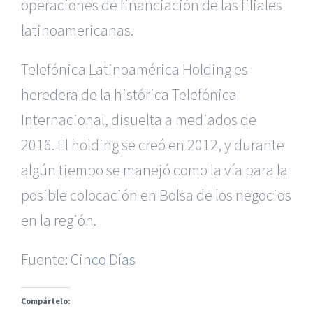
operaciones de financiación de las filiales
latinoamericanas.
Telefónica Latinoamérica Holding es
heredera de la histórica Telefónica
Internacional, disuelta a mediados de
2016. El holding se creó en 2012, y durante
algún tiempo se manejó como la vía para la
|
Reclamación de Accidentes en Murcia
|
Reclamación
de Accidentes en Madrid
|
BGD Abogados Madrid
|
GM
posible colocación en Bolsa de los negocios
Abogados
|
en la región.
Servicios de nuestra Firma |
Formación para Ejecutivos
|
Formación para Abogados
|
BGD Abogados
Fuente:
Cinco Días
Murcia
|
BGD Abogados Alicante
|
Compártelo:
|
Hacer Contrato De
|
Recurrir Multa De
|