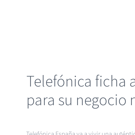
grande
Telefónica ficha
para su negocio
Telefónica España va a vivir una autént