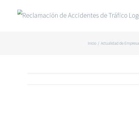
Saltar
al
contenido
Inicio
/
Actualidad de Empresa
Ver
imagen
más