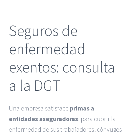
más
grande
Seguros de
enfermedad
exentos: consulta
a la DGT
Una empresa satisface
primas a
entidades aseguradoras
, para cubrir la
enfermedad de sus trabajadores, cónyuges