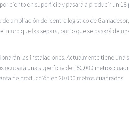
 por ciento en superficie y pasará a producir un 18
o de ampliación del centro logístico de Gamadecor
 el muro que las separa, por lo que se pasará de un
onarán las instalaciones. Actualmente tiene una 
es ocupará una superficie de 150.000 metros cuadr
 planta de producción en 20.000 metros cuadrados.
s en Murcia
|
Reclamación de Accidentes en Madrid
|
BGD Abogad
ión para Ejecutivos
|
Formación para Abogados
|
BGD Abogados
|
Hacer Contrato De
|
Recurrir Multa De
|