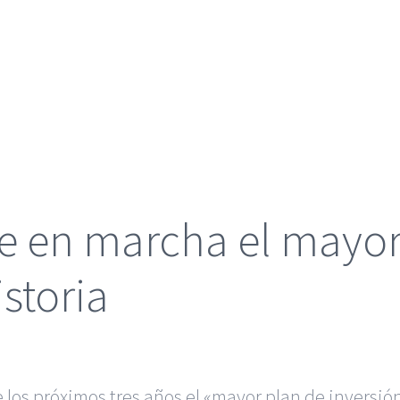
e en marcha el mayor
istoria
los próximos tres años el «mayor plan de inversió