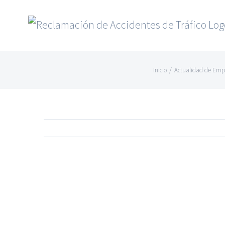
Saltar
al
contenido
Inicio
/
Actualidad de Emp
Ver
imagen
más