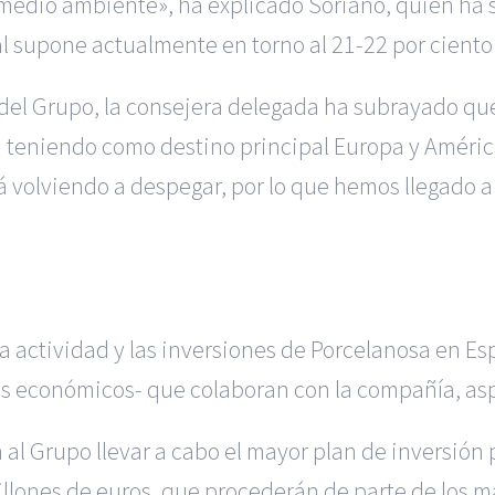
 medio ambiente», ha explicado Soriano, quien ha
l supone actualmente en torno al 21-22 por ciento d
 del Grupo, la consejera delegada ha subrayado qu
en teniendo como destino principal Europa y Améri
á volviendo a despegar, por lo que hemos llegado 
 actividad y las inversiones de Porcelanosa en Es
es económicos- que colaboran con la compañía, as
 al Grupo llevar a cabo el mayor plan de inversión 
illones de euros, que procederán de parte de los m