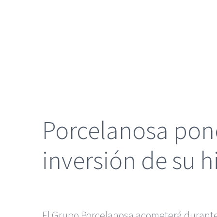
grande
Porcelanosa pon
inversión de su h
El Grupo Porcelanosa acometerá durante 