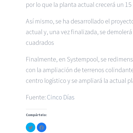
por lo que la planta actual crecerá un 15
Así mismo, se ha desarrollado el proyect
actual y, una vez finalizada, se demolerá
cuadrados
Finalmente, en Systempool, se redimensi
con la ampliación de terrenos colindant
centro logístico y se ampliará la actual
Fuente:
Cinco Días
|
Reclamación de Accidente
Servicios de nuestra Firma |
Formac
Compártelo:
Haz
Haz
clic
clic