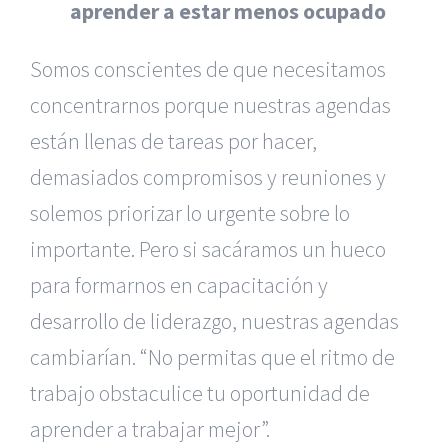
aprender a estar menos ocupado
Somos conscientes de que necesitamos
concentrarnos porque nuestras agendas
están llenas de tareas por hacer,
demasiados compromisos y reuniones y
solemos priorizar lo urgente sobre lo
importante. Pero si sacáramos un hueco
para formarnos en capacitación y
desarrollo de liderazgo, nuestras agendas
cambiarían. “No permitas que el ritmo de
|
Reclamación de Accidentes en Murcia
|
Reclamación
de Accidentes en Madrid
|
BGD Abogados Madrid
|
GM
trabajo obstaculice tu oportunidad de
Abogados
|
aprender a trabajar mejor”.