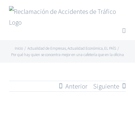
Saltar
al
contenido
Inicio
/
Actualidad de Empresas
,
Actualidad Económica
,
EL PAÍS
/
Por qué hay quien se concentra mejor en una cafetería que en la oficina
Anterior
Siguiente
Ver
imagen