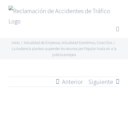
Saltar
al
contenido
Inicio
/
Actualidad de Empresas
,
Actualidad Económica
,
Cinco Días
/
La Audiencia plantea suspender los recursos por Popular hasta oír a la
justicia europea
Anterior
Siguiente
Ver
imagen