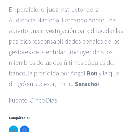
En paralelo, el juez instructor de la
Audiencia Nacional Fernando Andreu ha
abierto
una investigación
para dilucidar las
posibles responsabilidades penales de los
gestores de la entidad (incluyendo a los
miembros de las dos últimas cúpulas del
|
Reclamación de Accidentes en Murcia
|
Reclamación
de Accidentes en Madrid
|
BGD Abogados Madrid
|
GM
banco, la presidida por Ángel
Ron
y la que
Abogados
|
dirigió su sucesor, Emilio
Saracho
).
Servicios de nuestra Firma |
Formación para Ejecutivos
|
Formación para Abogados
|
BGD Abogados
Fuente:
Cinco Días
Murcia
|
BGD Abogados Alicante
|
Compártelo:
|
Hacer Contrato De
|
Recurrir Multa De
|
Haz
Haz
© Copyright 2010 -
2026 |
BGD Abogados
| Todos los