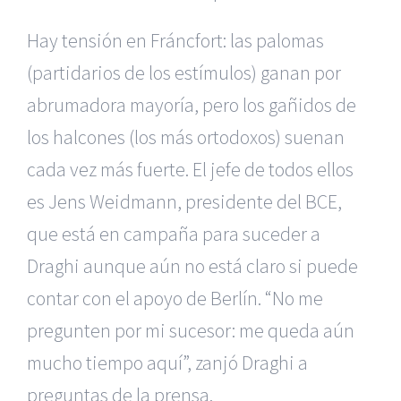
Hay tensión en Fráncfort: las palomas
(partidarios de los estímulos) ganan por
abrumadora mayoría, pero los gañidos de
los halcones (los más ortodoxos) suenan
cada vez más fuerte. El jefe de todos ellos
es Jens Weidmann, presidente del BCE,
que está en campaña para suceder a
Draghi aunque aún no está claro si puede
contar con el apoyo de Berlín. “No me
pregunten por mi sucesor: me queda aún
|
Reclamación de Accidentes en Murcia
|
Reclamación
de Accidentes en Madrid
|
BGD Abogados Madrid
|
GM
mucho tiempo aquí”, zanjó Draghi a
Abogados
|
preguntas de la prensa.