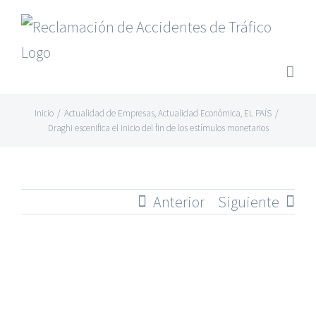
Saltar
al
contenido
Inicio
/
Actualidad de Empresas
,
Actualidad Económica
,
EL PAÍS
/
Draghi escenifica el inicio del fin de los estímulos monetarios
Anterior
Siguiente
Ver
imagen