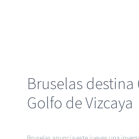
grande
Bruselas destina 
Golfo de Vizcaya
Bruselas anuncia este jueves una inversi