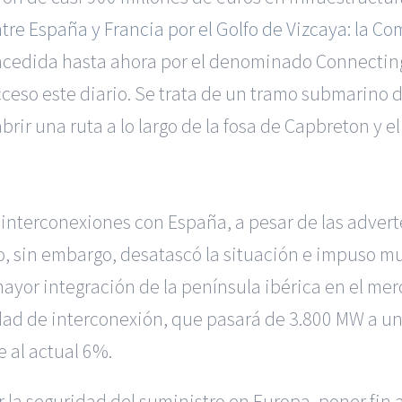
tre España y Francia por el Golfo de Vizcaya: la C
oncedida hasta ahora por el denominado Connectin
eso este diario. Se trata de un tramo submarino d
rir una ruta a lo largo de la fosa de Capbreton y el
interconexiones con España, a pesar de las advert
uso, sin embargo, desatascó la situación e impuso m
yor integración de la península ibérica en el merca
dad de interconexión, que pasará de 3.800 MW a un
e al actual 6%.
la seguridad del suministro en Europa, poner fin 