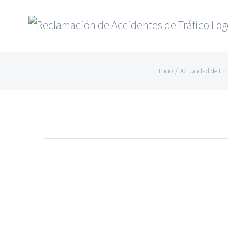
Saltar
al
contenido
Inicio
/
Actualidad de Em
Ver
imagen
más