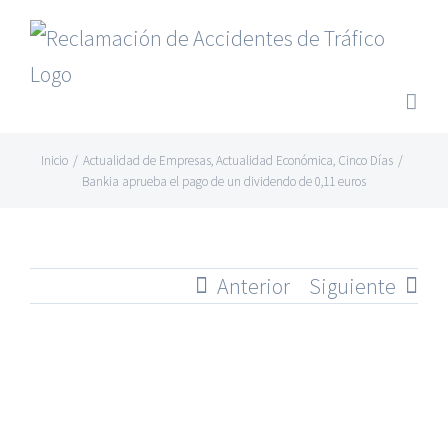
Saltar
al
contenido
Inicio
/
Actualidad de Empresas
,
Actualidad Económica
,
Cinco Días
/
Bankia aprueba el pago de un dividendo de 0,11 euros
Anterior
Siguiente
Ver
imagen