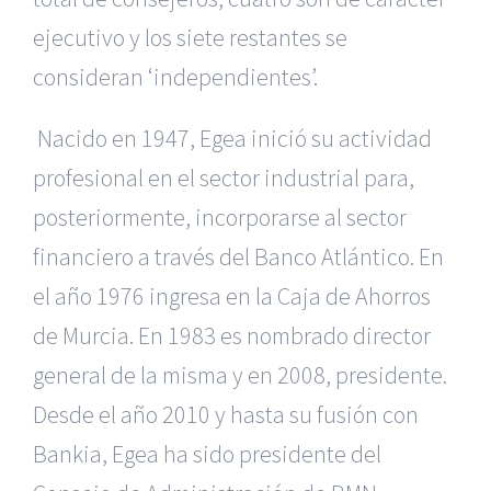
ejecutivo y los siete restantes se
consideran ‘independientes’.
Nacido en 1947, Egea inició su actividad
profesional en el sector industrial para,
posteriormente, incorporarse al sector
financiero a través del Banco Atlántico. En
el año 1976 ingresa en la Caja de Ahorros
de Murcia. En 1983 es nombrado director
general de la misma y en 2008, presidente.
Desde el año 2010 y hasta su fusión con
|
Reclamación de Accidentes en Murcia
|
Reclamación
de Accidentes en Madrid
|
BGD Abogados Madrid
|
GM
Bankia, Egea ha sido presidente del
Abogados
|