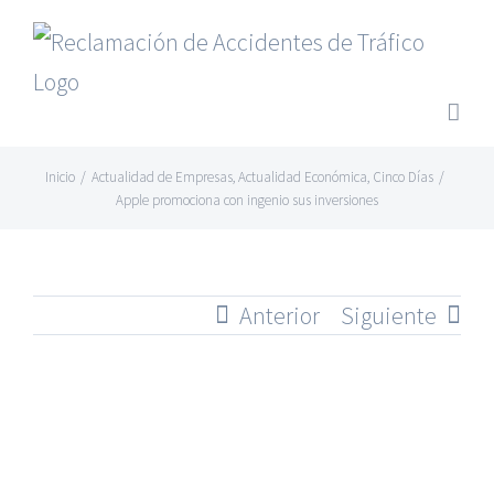
Saltar
al
contenido
Inicio
/
Actualidad de Empresas
,
Actualidad Económica
,
Cinco Días
/
Apple promociona con ingenio sus inversiones
Anterior
Siguiente
Ver
imagen