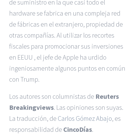
de suministro en la que casi todo el
hardware se fabrica en una compleja red
de fábricas en el extranjero, propiedad de
otras compañías. Al utilizar los recortes
fiscales para promocionar sus inversiones
en EEUU , el jefe de Apple ha urdido
ingeniosamente algunos puntos en común
con Trump.
Los autores son columnistas de
Reuters
Breakingviews
. Las opiniones son suyas.
|
Reclamación de Accidentes en Murcia
|
Reclamación
de Accidentes en Madrid
|
BGD Abogados Madrid
|
GM
La traducción, de
Carlos Gómez Abajo
, es
Abogados
|
responsabilidad de
CincoDías
.