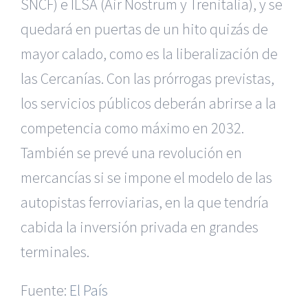
SNCF) e ILSA (Air Nostrum y Trenitalia), y se
quedará en puertas de un hito quizás de
mayor calado, como es la liberalización de
las Cercanías. Con las prórrogas previstas,
los servicios públicos deberán abrirse a la
competencia como máximo en 2032.
También se prevé una revolución en
mercancías si se impone el modelo de las
autopistas ferroviarias, en la que tendría
|
Reclamación de Accidentes en Murcia
|
Reclamación
de Accidentes en Madrid
|
BGD Abogados Madrid
|
GM
cabida la inversión privada en grandes
Abogados
|
terminales.
Servicios de nuestra Firma |
Formación para Ejecutivos
Fuente:
El País
|
Formación para Abogados
|
BGD Abogados
Murcia
|
BGD Abogados Alicante
|