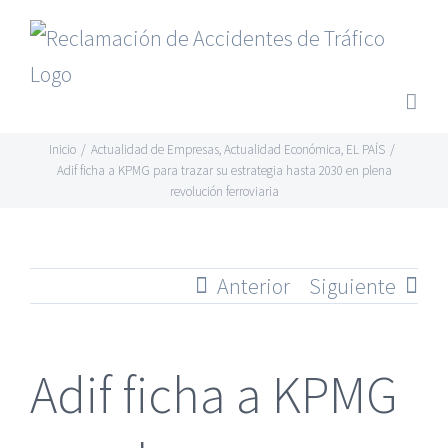
Saltar
al
contenido
Inicio
/
Actualidad de Empresas
,
Actualidad Económica
,
EL PAÍS
/
Adif ficha a KPMG para trazar su estrategia hasta 2030 en plena
revolución ferroviaria
Anterior
Siguiente
Adif ficha a KPMG