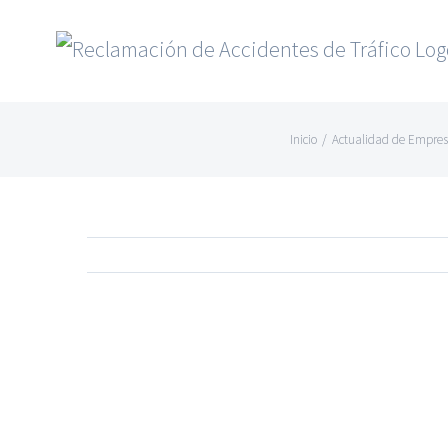
Saltar
al
contenido
Inicio
/
Actualidad de Empres
Ver
imagen
más