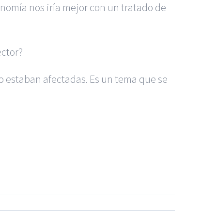
onomía nos iría mejor con un tratado de
ector?
no estaban afectadas. Es un tema que se
os Madrid
|
GM Abogados
|
 Murcia
|
BGD Abogados Alicante
|
|
Noticias
|
Mapa del sitio