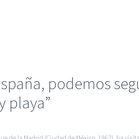
 España, podemos seg
 y playa”
ique de la Madrid (Ciudad de México, 1962), ha vis