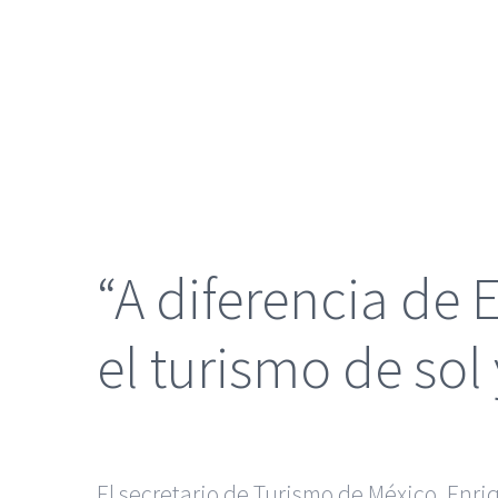
grande
“A diferencia de
el turismo de sol
El secretario de Turismo de México, Enr