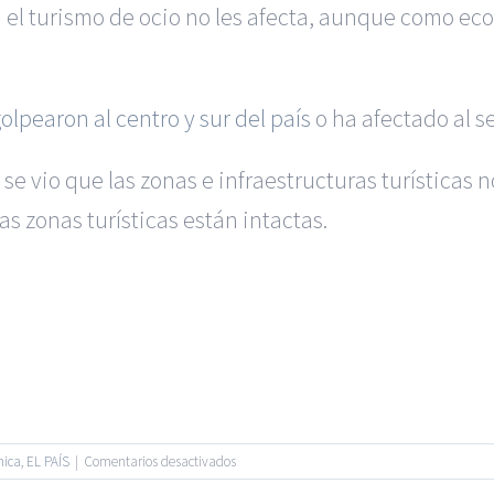
n el turismo de ocio no les afecta, aunque como ec
lpearon al centro y sur del país
o ha afectado al s
e vio que las zonas e infraestructuras turísticas 
as zonas turísticas están intactas.
s en Murcia
|
Reclamación de Accidentes en Madrid
|
BGD Abogad
ión para Ejecutivos
|
Formación para Abogados
|
BGD Abogados
|
Hacer Contrato De
|
Recurrir Multa De
|
 |
BGD Abogados
| Todos los Derechos Reservados |
Aviso Legal
en
mica
,
EL PAÍS
|
Comentarios desactivados
Facebook
Twitter
“A