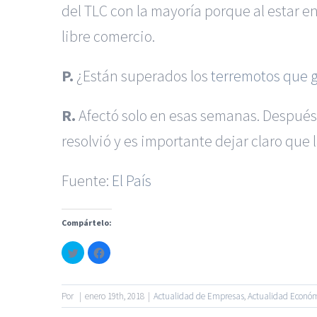
del TLC con la mayoría porque al estar e
libre comercio.
P.
¿Están superados los
terremotos que go
R.
Afectó solo en esas semanas. Después s
resolvió y es importante dejar claro que l
Fuente:
El País
|
Reclamación de Accidente
Servicios de nuestra Firma |
Formac
Compártelo:
Haz
Haz
clic
clic
para
para
© Copyright 2010 -
2026
compartir
compartir
en
en
Twitter
Facebook
Por
|
enero 19th, 2018
|
Actualidad de Empresas
,
Actualidad Econó
(Se
(Se
abre
abre