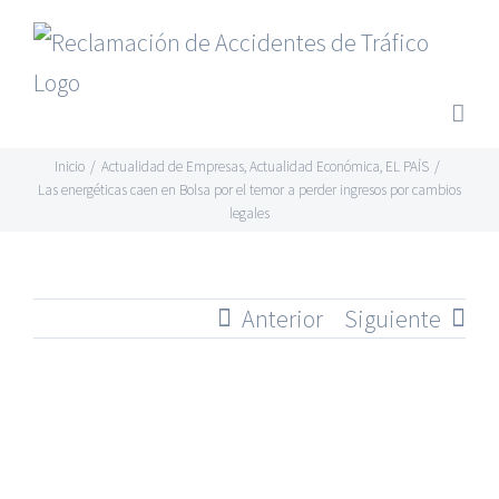
Saltar
al
contenido
Inicio
/
Actualidad de Empresas
,
Actualidad Económica
,
EL PAÍS
/
Las energéticas caen en Bolsa por el temor a perder ingresos por cambios
legales
Anterior
Siguiente
Ver
imagen