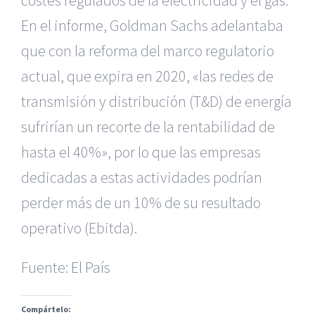
costes regulados de la electricidad y el gas.
En el informe, Goldman Sachs adelantaba
que con la reforma del marco regulatorio
actual, que expira en 2020, «las redes de
transmisión y distribución (T&D) de energía
sufrirían un recorte de la rentabilidad de
hasta el 40%», por lo que las empresas
dedicadas a estas actividades podrían
|
Reclamación de Accidentes en Murcia
|
Reclamación
de Accidentes en Madrid
|
BGD Abogados Madrid
|
GM
perder más de un 10% de su resultado
Abogados
|
operativo (Ebitda).
Servicios de nuestra Firma |
Formación para Ejecutivos
|
Formación para Abogados
|
BGD Abogados
Fuente:
El País
Murcia
|
BGD Abogados Alicante
|
Compártelo:
|
Hacer Contrato De
|
Recurrir Multa De
|