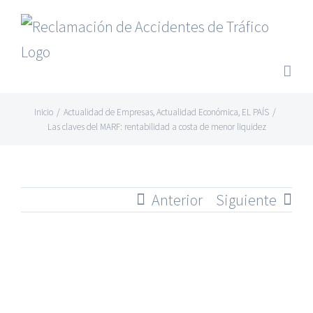
Saltar
al
contenido
Inicio
/
Actualidad de Empresas
,
Actualidad Económica
,
EL PAÍS
/
Las claves del MARF: rentabilidad a costa de menor liquidez
Anterior
Siguiente
Ver
imagen