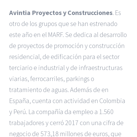
Avintia Proyectos y Construcciones
. Es
otro de los grupos que se han estrenado
este año en el MARF. Se dedica al desarrollo
de proyectos de promoción y construcción
residencial, de edificación para el sector
terciario e industrial y de infraestructuras
viarias, ferrocarriles, parkings o
tratamiento de aguas. Además de en
España, cuenta con actividad en Colombia
y Perú. La compañía da empleo a 1.560
trabajadores y cerró 2017 con una cifra de
|
Reclamación de Accidentes en Murcia
|
Reclamación
de Accidentes en Madrid
|
BGD Abogados Madrid
|
GM
negocio de 573,18 millones de euros, que