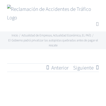
Saltar
al
contenido
Inicio
/
Actualidad de Empresas
,
Actualidad Económica
,
EL PAÍS
/
El Gobierno podrá privatizar las autopistas quebradas antes de pagar el
rescate
Anterior
Siguiente
Ver
imagen