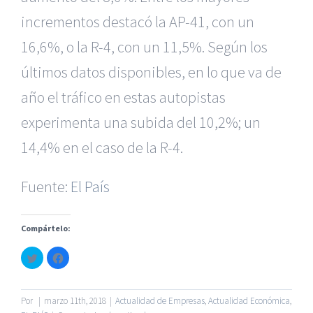
incrementos destacó la AP-41, con un
16,6%, o la R-4, con un 11,5%. Según los
últimos datos disponibles, en lo que va de
año el tráfico en estas autopistas
|
Reclamación de Accidentes en Murcia
|
Reclamación
de Accidentes en Madrid
|
BGD Abogados Madrid
|
GM
experimenta una subida del 10,2%; un
Abogados
|
14,4% en el caso de la R-4.
Servicios de nuestra Firma |
Formación para Ejecutivos
Fuente:
El País
|
Formación para Abogados
|
BGD Abogados
Murcia
|
BGD Abogados Alicante
|
Compártelo:
|
Hacer Contrato De
|
Recurrir Multa De
|
Haz
Haz
© Copyright 2010 -
2026 |
BGD Abogados
| Todos los
clic
clic
para
para
Derechos Reservados |
Aviso Legal
|
Noticias
|
Mapa
compartir
compartir
en
en
del sitio
Twitter
Facebook
Por
|
marzo 11th, 2018
|
Actualidad de Empresas
,
Actualidad Económica
,
(Se
(Se