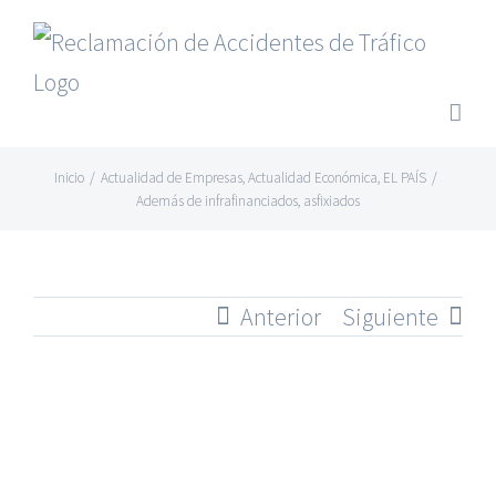
Saltar
al
contenido
Inicio
/
Actualidad de Empresas
,
Actualidad Económica
,
EL PAÍS
/
Además de infrafinanciados, asfixiados
Anterior
Siguiente
Ver
imagen